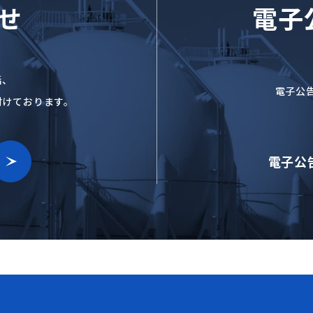
せ
電子
話、
電子公
付けております。
電子公