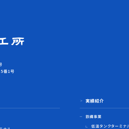
号
目5番1号
実績紹介
鉄構事業
低温タンクターミナ
ミナル