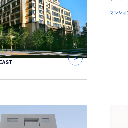
マンショ
AST