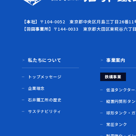
【本社】
〒104-0052 東京都中央区月島三丁目26番11
【羽田事業所】
〒144-0033 東京都大田区東糀谷六丁
私たちについて
事業案内
トップメッセージ
鉄構事業
企業理念
低温タンクター
石井鐵工所の歴史
縦置円筒形タン
サステナビリティ
球形タンク・ガ
常圧タンク
耐震強化・メン