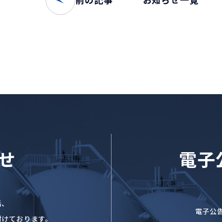
せ
電子
話、
電子公
付けております。