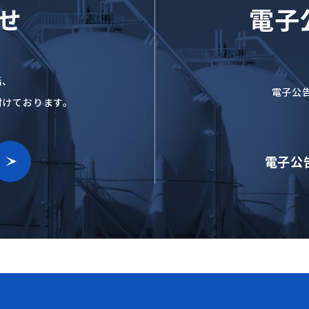
せ
電子
話、
電子公
付けております。
電子公