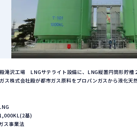
殿滝沢工場 LNGサテライト設備に、LNG縦置円筒形貯槽
ガス株式会社殿が都市ガス原料をプロパンガスから液化天
NG
000KL(2基)
ガス事業法